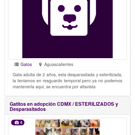
Gatos
Aguascalientes
Gata adulta de 2 años, esta desparasitada y esterilizada,
la teniamos en resguardo temporal pero ya no podemos
mantenerla aqui, se encuentra por altavista
Gatitos en adopción CDMX / ESTERILIZADOS y
Desparasitados
4