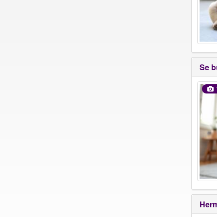
Se b
Herm