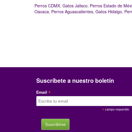
Perros CDMX
,
Gatos Jalisco
,
Perros Estado de Méx
Oaxaca
,
Perros Aguascalientes
,
Gatos Hidalgo
,
Per
Suscríbete a nuestro boletín
*
Email
*
campo requerido