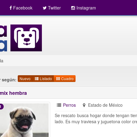
Facebook
Twitter
Instagram
da
Nuevo
Listado
Cuadro
 según:
mix hembra
Perros
Estado de México
1
Se rescato busca hogar donde tengan tiem
lado. Es muy traviesa y juguetona color c