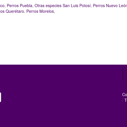
ico
,
Perros Puebla
,
Otras especies San Luis Potosí
,
Perros Nuevo Leó
ros Querétaro
,
Perros Morelos
,
Tweets by mascotamx
Co
/
T