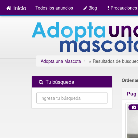
Inicio
Todos los anuncios
Blog
Precauciones
Adopta una Mascota
»
Resultados de búsque
Ordenar
Tu búsqueda
Pug 