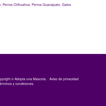
n
,
Perros Chihuahua
,
Perros Guanajuato
,
Gatos
Adopta una mascota
pyright © Adopta una Mascota.
/
Aviso de privacidad
érminos y condiciones.