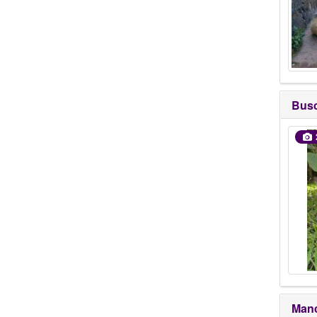
Bus
Manc