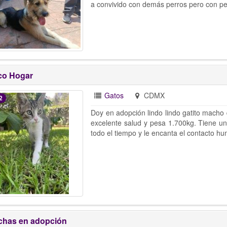
a convivido con demás perros pero con pe
co Hogar
Gatos
CDMX
2
Doy en adopción lindo lindo gatito macho
excelente salud y pesa 1.700kg. Tiene un
todo el tiempo y le encanta el contacto h
has en adopción