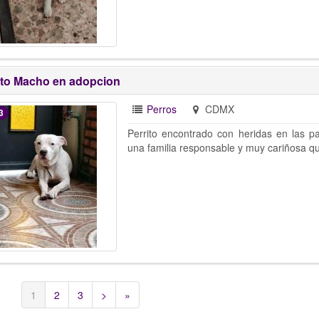
ito Macho en adopcion
Perros
CDMX
3
Perrito encontrado con heridas en las pa
una familia responsable y muy cariñosa qu
1
2
3
>
»