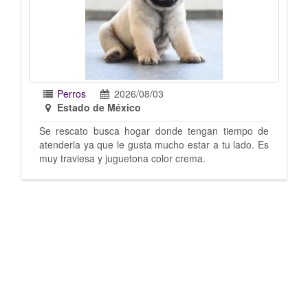
Perros
2026/07/31
Estado de México
nde tengan tiempo de
Mix de pug con chihuahua, la rescate 
ho estar a tu lado. Es
puedo quedar ya tengo 8 perros. T
r crema.
año o menos Imagen sugestiva no me
las fotos Estoy en santa Cecilia Tlalnep