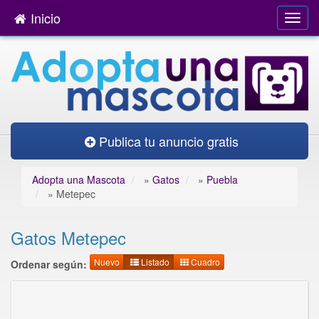
Inicio
Publica tu anuncio gratis
Adopta una Mascota
»
Gatos
»
Puebla
»
Metepec
Gatos Metepec
Nuevo
Listado
Cuadro
Ordenar según: