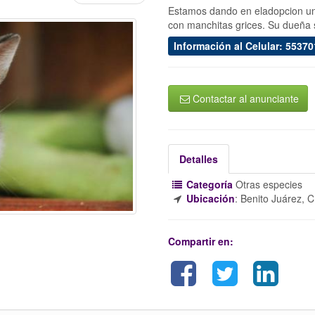
Estamos dando en eladopcion u
con manchitas grices. Su dueña s
Información al Celular: 5537
Contactar al anunciante
Detalles
Categoría
Otras especies
Ubicación
:
Benito Juárez,
Compartir en: