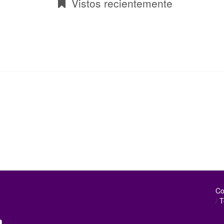
Vistos recientemente
Tweets by mascotamx
Co
/
T