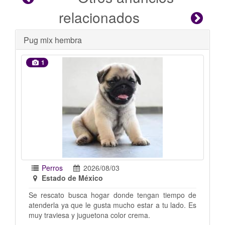
relacionados
Se busca hogar
1
Perros
2026/07/31
Estado de México
nde tengan tiempo de
Mix de pug con chihuahua, la rescate 
ho estar a tu lado. Es
puedo quedar ya tengo 8 perros. T
r crema.
año o menos Imagen sugestiva no me