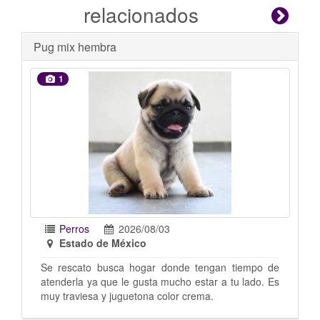
relacionados
Se busca hogar
1
Perros
2026/07/31
Estado de México
gan tiempo de
Mix de pug con chihuahua, la rescate pero no 
r a tu lado. Es
puedo quedar ya tengo 8 perros. Tiene co
.
año o menos Imagen sugestiva no me dejó c
las fotos Estoy en santa Cecilia Tlalnepantla