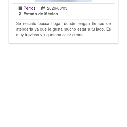
Perros
2026/07/31
Estado de México
iempo de
Mix de pug con chihuahua, la rescate pero no me la
 lado. Es
puedo quedar ya tengo 8 perros. Tiene como un
año o menos Imagen sugestiva no me dejó cargar
las fotos Estoy en santa Cecilia Tlalnepantla