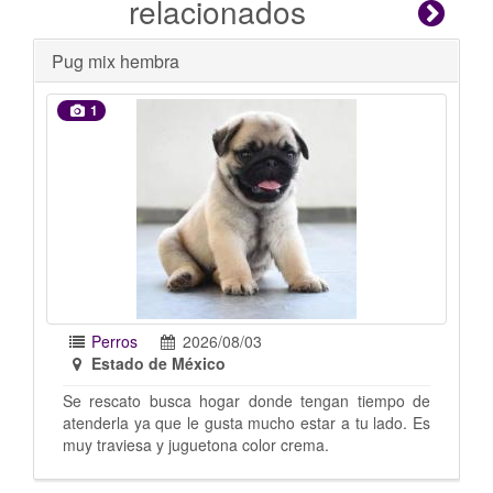
relacionados
Se busca hogar
1
Perros
2026/07/31
Estado de México
n tiempo de
Mix de pug con chihuahua, la rescate pero no me
 tu lado. Es
puedo quedar ya tengo 8 perros. Tiene como
año o menos Imagen sugestiva no me dejó car
las fotos Estoy en santa Cecilia Tlalnepantla