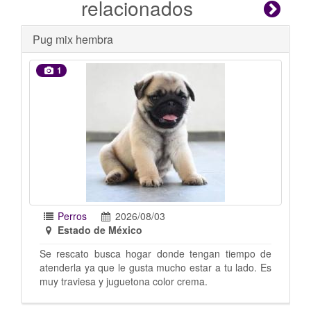
relacionados
Se busca hogar
1
Perros
2026/07/31
Estado de México
nde tengan tiempo de
Mix de pug con chihuahua, la rescate 
ho estar a tu lado. Es
puedo quedar ya tengo 8 perros. T
r crema.
año o menos Imagen sugestiva no me
las fotos Estoy en santa Cecilia Tlalnep