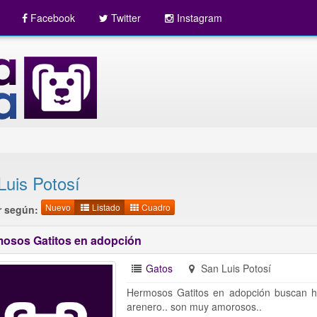
Facebook
Twitter
Instagram
Luis Potosí
Nuevo
Listado
Cuadro
 según:
osos Gatitos en adopción
Gatos
San Luis Potosí
Hermosos Gatitos en adopción buscan h
arenero.. son muy amorosos..