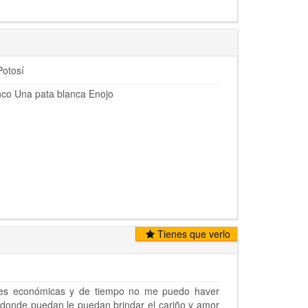
Potosí
nco Una pata blanca Enojo
Tienes que verlo
ones económicas y de tiempo no me puedo haver
 donde puedan le puedan brindar el cariño y amor