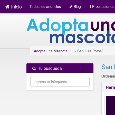
Inicio
Todos los anuncios
Blog
Precauciones
Adopta una Mascota
»
San Luis Potosí
San 
Tu búsqueda
Ordenar
Herm