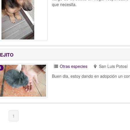
que necesita.
EJITO
Otras especies
San Luis Potosí
1
Buen dia, estoy dando en adopción un cone
1