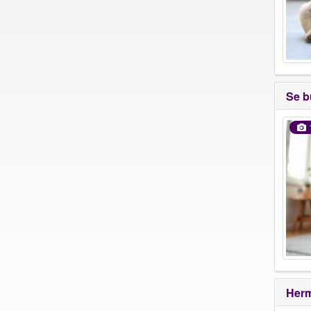
Se b
Herm