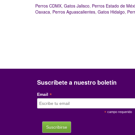
Perros CDMX
,
Gatos Jalisco
,
Perros Estado de Méx
Oaxaca
,
Perros Aguascalientes
,
Gatos Hidalgo
,
Per
Suscríbete a nuestro boletín
*
Email
*
campo requerido