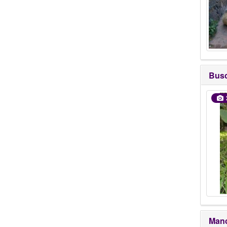
Bus
Manc