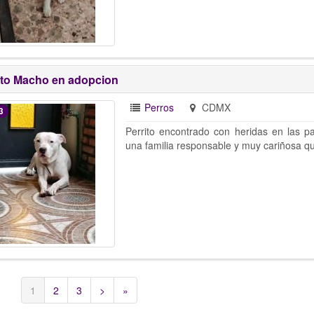
ito Macho en adopcion
Perros
CDMX
3
Perrito encontrado con heridas en las pa
una familia responsable y muy cariñosa qu
1
2
3
>
»