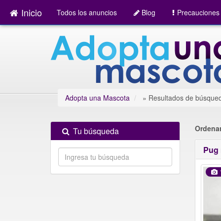
Inicio
Todos los anuncios
Blog
Precauciones
Adopta una Mascota
»
Resultados de búsque
Ordenar
Tu búsqueda
Pug 