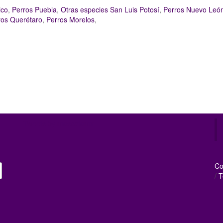
ico
,
Perros Puebla
,
Otras especies San Luis Potosí
,
Perros Nuevo Leó
ros Querétaro
,
Perros Morelos
,
Tweets by mascotamx
Co
/
T