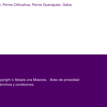
n
,
Perros Chihuahua
,
Perros Guanajuato
,
Gatos
Adopta una mascota
pyright © Adopta una Mascota.
/
Aviso de privacidad
érminos y condiciones.