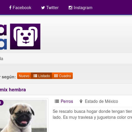
Facebook
Twitter
Instagram
da
Nuevo
Listado
Cuadro
 según:
mix hembra
Perros
Estado de México
1
Se rescato busca hogar donde tengan tiem
lado. Es muy traviesa y juguetona color c