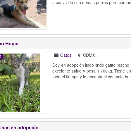
a convivido con demás perros pero con pe
co Hogar
Gatos
CDMX
2
Doy en adopción lindo lindo gatito macho
excelente salud y pesa 1.700kg. Tiene un
todo el tiempo y le encanta el contacto h
has en adopción