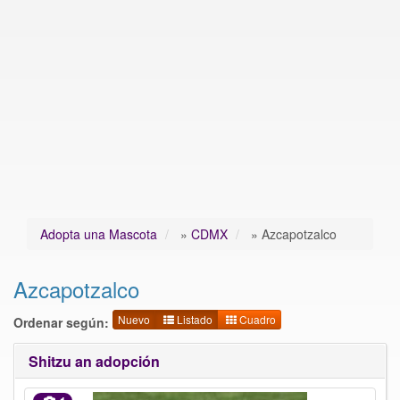
Adopta una Mascota
»
CDMX
»
Azcapotzalco
Azcapotzalco
Nuevo
Listado
Cuadro
Ordenar según:
Shitzu an adopción