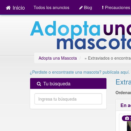
Inicio
Todos los anuncios
Blog
Precauciones
Adopta una Mascota
»
Extraviados o encontr
¿Perdiste o encontraste una mascota? publícala aquí.
Extr
Tu búsqueda
Ordenar
En a