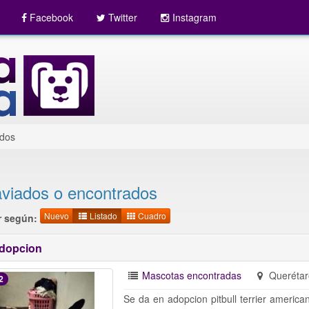
Facebook
Twitter
Instagram
ados
aviados o encontrados
Nuevo
Listado
Cuadro
 según:
dopcion
Mascotas encontradas
Querétar
2
Se da en adopcion pitbull terrier ameri