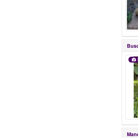
Bus
Manc