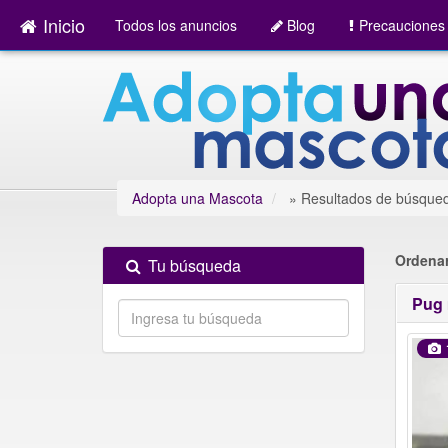
Inicio
Todos los anuncios
Blog
Precauciones
Adopta una Mascota
»
Resultados de búsque
Ordenar
Tu búsqueda
Pug 