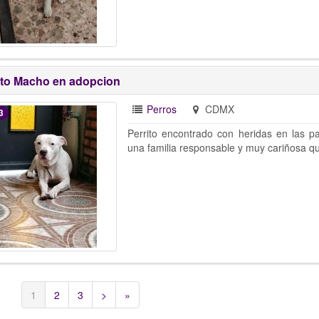
ito Macho en adopcion
Perros
CDMX
3
Perrito encontrado con heridas en las pa
una familia responsable y muy cariñosa qu
1
2
3
>
»