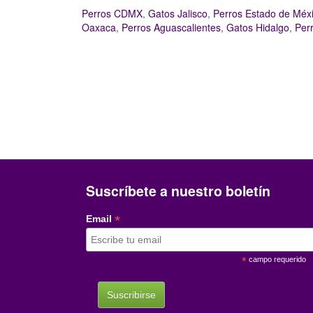
Perros CDMX
,
Gatos Jalisco
,
Perros Estado de Méx
Oaxaca
,
Perros Aguascalientes
,
Gatos Hidalgo
,
Per
Suscríbete a nuestro boletín
*
Email
*
campo requerido