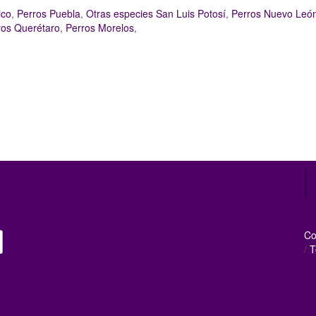
ico
,
Perros Puebla
,
Otras especies San Luis Potosí
,
Perros Nuevo Leó
ros Querétaro
,
Perros Morelos
,
Tweets by mascotamx
Co
/
T