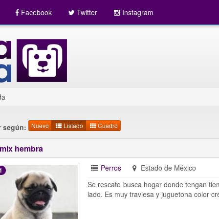
Facebook
Twitter
Instagram
da
Nuevo
Listado
Cuadro
 según:
mix hembra
Perros
Estado de México
1
Se rescato busca hogar donde tengan tiem
lado. Es muy traviesa y juguetona color c