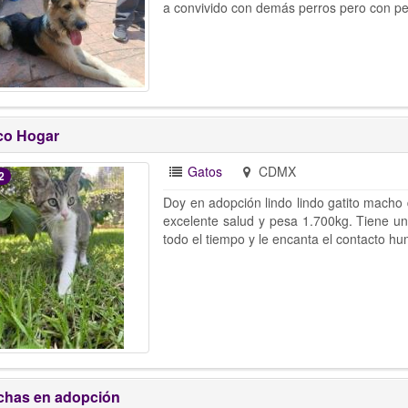
a convivido con demás perros pero con pe
co Hogar
Gatos
CDMX
2
Doy en adopción lindo lindo gatito macho
excelente salud y pesa 1.700kg. Tiene un
todo el tiempo y le encanta el contacto h
has en adopción