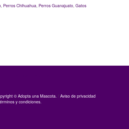
n
,
Perros Chihuahua
,
Perros Guanajuato
,
Gatos
Adopta una mascota
pyright © Adopta una Mascota.
/
Aviso de privacidad
érminos y condiciones.