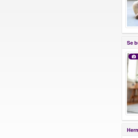
Se b
Herm