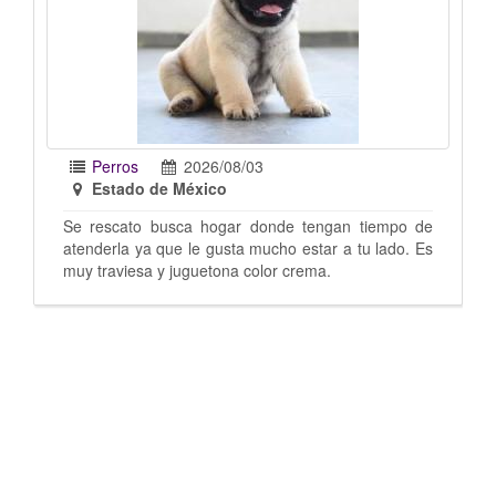
Perros
2026/07/31
Estado de México
nde tengan tiempo de
Mix de pug con chihuahua, la rescate 
ho estar a tu lado. Es
puedo quedar ya tengo 8 perros. T
r crema.
año o menos Imagen sugestiva no me
las fotos Estoy en santa Cecilia Tlalnep