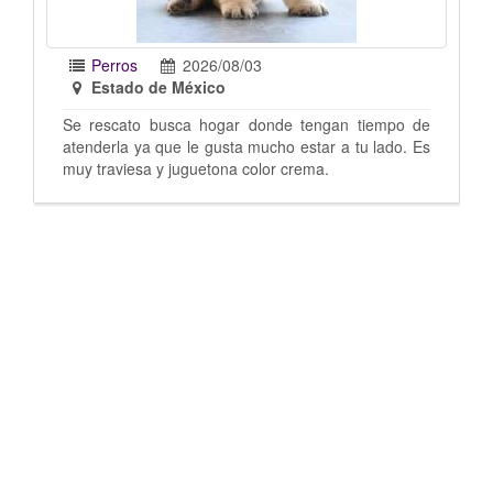
3
Perros
2026/07/31
Estado de México
donde tengan tiempo de
Mix de pug con chihuahua, la rescat
mucho estar a tu lado. Es
puedo quedar ya tengo 8 perros.
olor crema.
año o menos Imagen sugestiva no 
las fotos Estoy en santa Cecilia Tlal