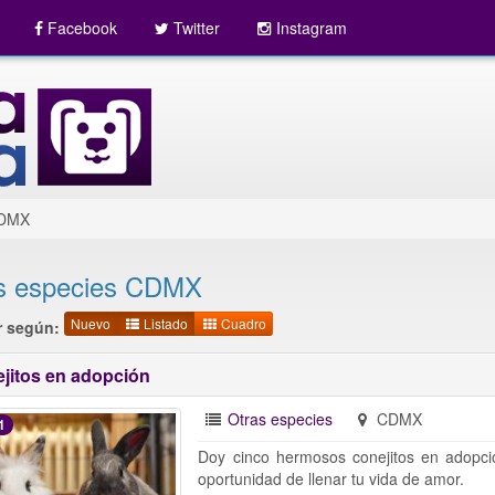
Facebook
Twitter
Instagram
DMX
s especies CDMX
Nuevo
Listado
Cuadro
 según:
jitos en adopción
Otras especies
CDMX
1
Doy cinco hermosos conejitos en adopció
oportunidad de llenar tu vida de amor.