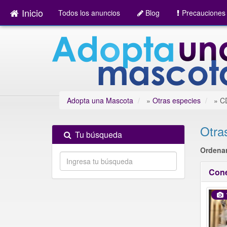
Inicio
Todos los anuncios
Blog
Precauciones
Adopta una Mascota
»
Otras especies
»
C
Otra
Tu búsqueda
Ordenar
Cone